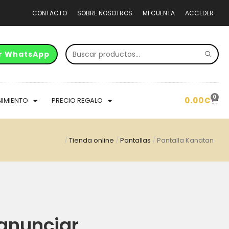
CONTACTO
SOBRE NOSOTROS
MI CUENTA
ACCEDER
r WhatsApp
0
0.00
€
NIMIENTO
PRECIO REGALO
/
Tienda online
/
Pantallas
/
Pantalla Kanatan
anunciar