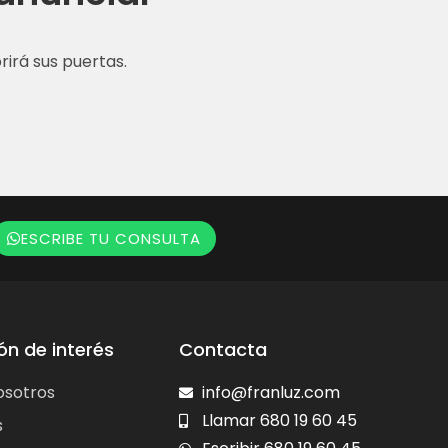
irá sus puertas.
ESCRIBE TU CONSULTA
ón de interés
Contacta
osotros
info@franluz.com
Llamar 680 19 60 45
s