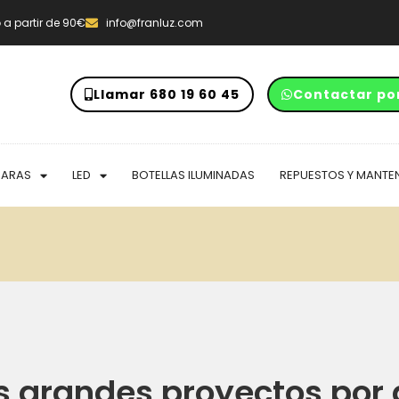
o
a partir de 90€
info@franluz.com
Llamar 680 19 60 45
Contactar po
PARAS
LED
BOTELLAS ILUMINADAS
REPUESTOS Y MANTE
 grandes proyectos por 