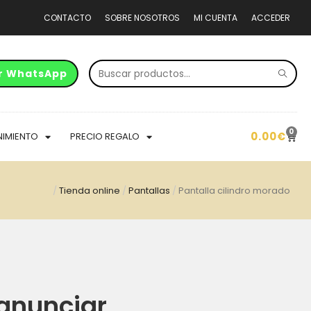
CONTACTO
SOBRE NOSOTROS
MI CUENTA
ACCEDER
r WhatsApp
0
0.00
€
NIMIENTO
PRECIO REGALO
/
Tienda online
/
Pantallas
/
Pantalla cilindro morado
anunciar