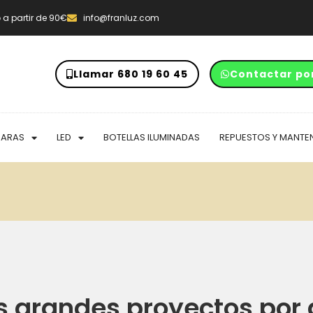
o
a partir de 90€
info@franluz.com
Llamar 680 19 60 45
Contactar po
PARAS
LED
BOTELLAS ILUMINADAS
REPUESTOS Y MANTE
 grandes proyectos por 