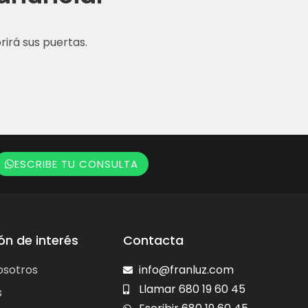
irá sus puertas.
ESCRIBE TU CONSULTA
ón de interés
Contacta
osotros
info@franluz.com
Llamar 680 19 60 45
s