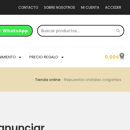
CONTACTO
SOBRE NOSOTROS
MI CUENTA
ACCEDER
r WhatsApp
0
0.00
€
NIMIENTO
PRECIO REGALO
/
Tienda online
/
Repuestos cristales colgantes
anunciar