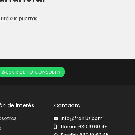
irá sus puertas.
ESCRIBE TU CONSULTA
ón de interés
Contacta
osotros
info@franluz.com
Llamar 680 19 60 45
s