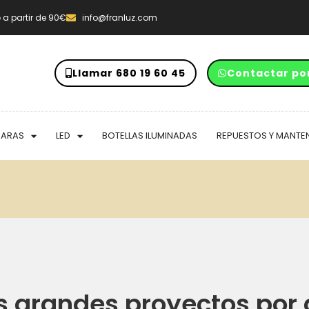
o
a partir de 90€
info@franluz.com
Llamar 680 19 60 45
Contactar po
PARAS
LED
BOTELLAS ILUMINADAS
REPUESTOS Y MANTE
 grandes proyectos por 