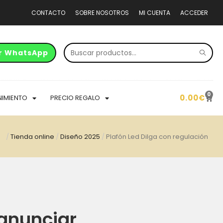
CONTACTO
SOBRE NOSOTROS
MI CUENTA
ACCEDER
r WhatsApp
0
0.00
€
NIMIENTO
PRECIO REGALO
/
Tienda online
/
Diseño 2025
/
Plafón Led Dilga con regulación
anunciar