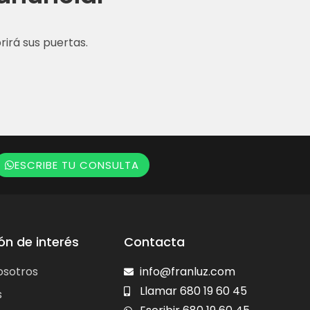
irá sus puertas.
ESCRIBE TU CONSULTA
ón de interés
Contacta
osotros
info@franluz.com
Llamar 680 19 60 45
s