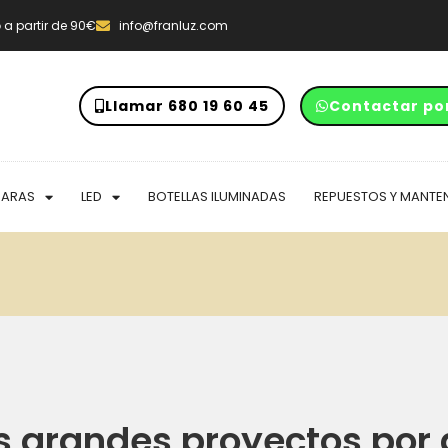
o
a partir de 90€
info@franluz.com
Llamar 680 19 60 45
Contactar po
PARAS
LED
BOTELLAS ILUMINADAS
REPUESTOS Y MANTE
 grandes proyectos por 