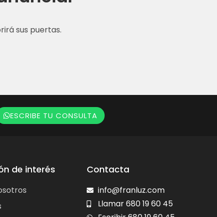
irá sus puertas.
ESCRIBE TU CONSULTA
ón de interés
Contacta
osotros
info@franluz.com
Llamar 680 19 60 45
s