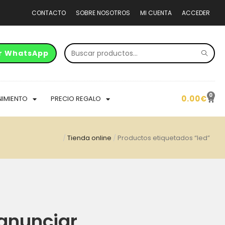
CONTACTO
SOBRE NOSOTROS
MI CUENTA
ACCEDER
r WhatsApp
0
0.00
€
NIMIENTO
PRECIO REGALO
/
Tienda online
/
Productos etiquetados “led”
anunciar