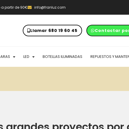
o
a partir de 90€
info@franluz.com
Llamar 680 19 60 45
Contactar po
PARAS
LED
BOTELLAS ILUMINADAS
REPUESTOS Y MANTE
 grandes proyectos por 