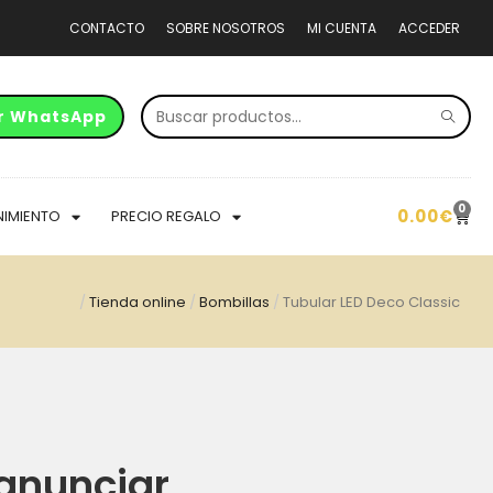
CONTACTO
SOBRE NOSOTROS
MI CUENTA
ACCEDER
r WhatsApp
0
0.00
€
NIMIENTO
PRECIO REGALO
/
Tienda online
/
Bombillas
/
Tubular LED Deco Classic
anunciar