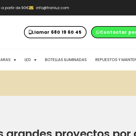
o
a partir de 90€
info@franluz.com
Llamar 680 19 60 45
Contactar po
PARAS
LED
BOTELLAS ILUMINADAS
REPUESTOS Y MANTE
 grandes proyectos por 