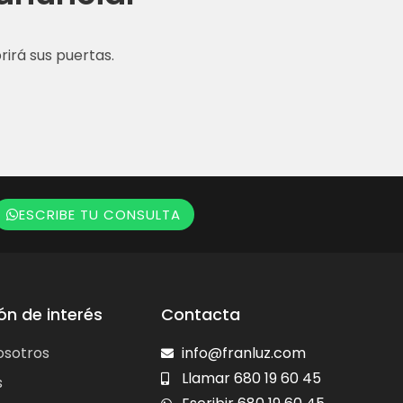
irá sus puertas.
ESCRIBE TU CONSULTA
ón de interés
Contacta
osotros
info@franluz.com
Llamar 680 19 60 45
s