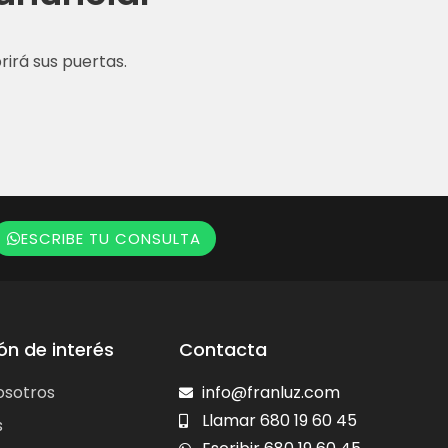
irá sus puertas.
ESCRIBE TU CONSULTA
ón de interés
Contacta
osotros
info@franluz.com
Llamar 680 19 60 45
s