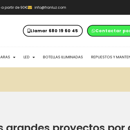
o
a partir de 90€
info@franluz.com
Llamar 680 19 60 45
Contactar po
PARAS
LED
BOTELLAS ILUMINADAS
REPUESTOS Y MANTE
 grandes proyectos por 