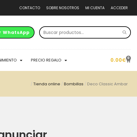
CONTACTO
SOBRE NOSOTROS
MI CUENTA
ACCEDER
r WhatsApp
0
0.00
€
NIMIENTO
PRECIO REGALO
/
Tienda online
/
Bombillas
/
Deco Classic Ambar
anunciar