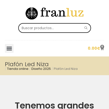
0
0.00
€
Plafón Led Niza
/
Tienda online
/
Diseño 2025
/
Plafón Led Niza
Tenemos grandes