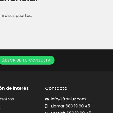
irá sus puertas.
ESCRIBE TU CONSULTA
ón de interés
Contacta
osotros
info@franluz.com
Llamar 680 19 60 45
s