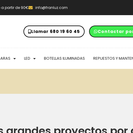
o
a partir de 90€
info@franluz.com
Llamar 680 19 60 45
Contactar po
PARAS
LED
BOTELLAS ILUMINADAS
REPUESTOS Y MANTE
 grandes proyectos por 