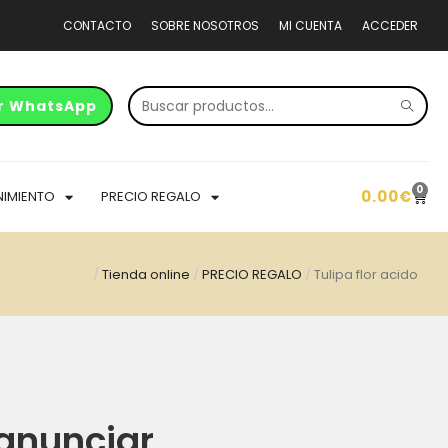
CONTACTO
SOBRE NOSOTROS
MI CUENTA
ACCEDER
r WhatsApp
0
0.00
€
NIMIENTO
PRECIO REGALO
/
Tienda online
/
PRECIO REGALO
/
Tulipa flor acido
anunciar