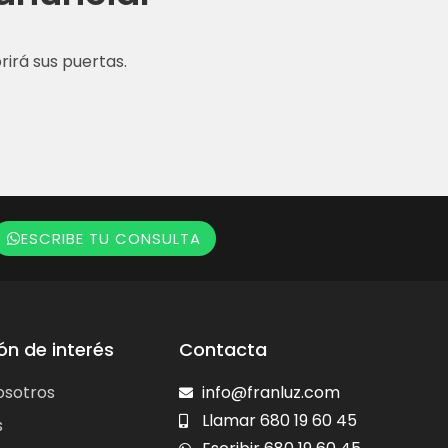
irá sus puertas.
ESCRIBE TU CONSULTA
ón de interés
Contacta
osotros
info@franluz.com
Llamar 680 19 60 45
s