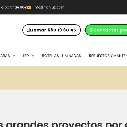
o
a partir de 90€
info@franluz.com
Llamar 680 19 60 45
Contactar po
PARAS
LED
BOTELLAS ILUMINADAS
REPUESTOS Y MANTE
 grandes proyectos por 