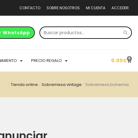
CONTACTO
SOBRE NOSOTROS
MI CUENTA
ACCEDER
r WhatsApp
0
0.00
€
NIMIENTO
PRECIO REGALO
/
Tienda online
/
Sobremesa vintage
/
Sobremesa bohemia
anunciar