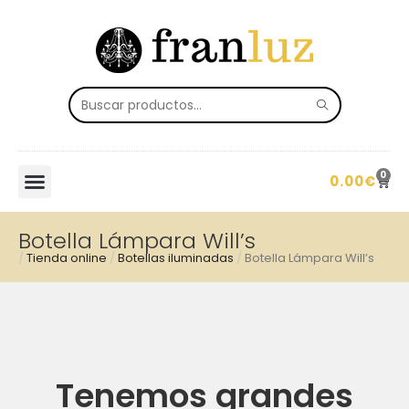
0
0.00
€
Botella Lámpara Will’s
/
Tienda online
/
Botellas iluminadas
/
Botella Lámpara Will’s
Tenemos grandes