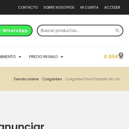
CONTACTO
SOBRE NOSOTROS
MI CUENTA
ACCEDER
r WhatsApp
0
0.00
€
NIMIENTO
PRECIO REGALO
/
Tienda online
/
Colgantes
/
Colgante Pisa Pantalla 40 cm
anunciar