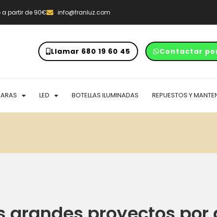
o
a partir de 90€
info@franluz.com
Llamar 680 19 60 45
Contactar po
PARAS
LED
BOTELLAS ILUMINADAS
REPUESTOS Y MANTE
 grandes proyectos por 