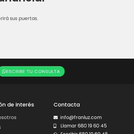
irá sus puertas.
ESCRIBE TU CONSULTA
ón de interés
Contacta
osotros
info@franluz.com
Llamar 680 19 60 45
s