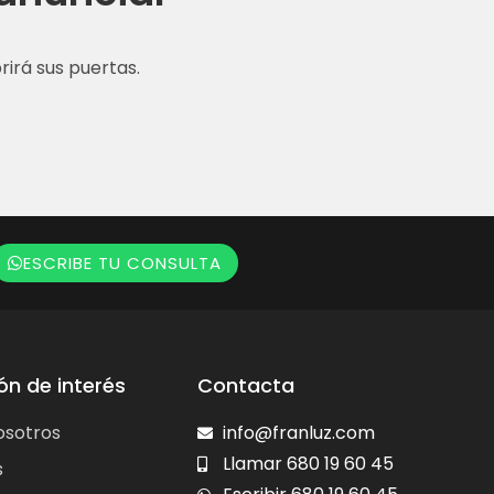
irá sus puertas.
ESCRIBE TU CONSULTA
ón de interés
Contacta
osotros
info@franluz.com
Llamar 680 19 60 45
s