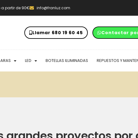
o
a partir de 90€
info@franluz.com
Llamar 680 19 60 45
Contactar po
PARAS
LED
BOTELLAS ILUMINADAS
REPUESTOS Y MANTE
 grandes proyectos por 