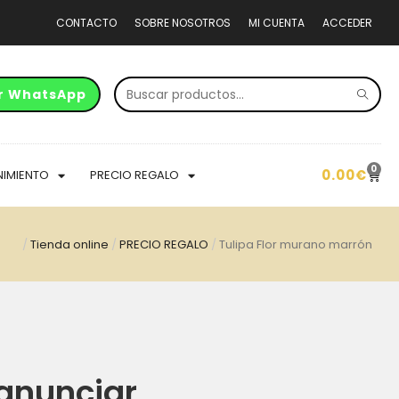
CONTACTO
SOBRE NOSOTROS
MI CUENTA
ACCEDER
r WhatsApp
0
0.00
€
NIMIENTO
PRECIO REGALO
/
Tienda online
/
PRECIO REGALO
/
Tulipa Flor murano marrón
anunciar