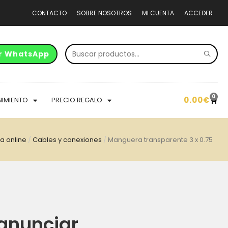
CONTACTO
SOBRE NOSOTROS
MI CUENTA
ACCEDER
r WhatsApp
0
0.00
€
NIMIENTO
PRECIO REGALO
a online
/
Cables y conexiones
/
Manguera transparente 3 x 0.75
anunciar