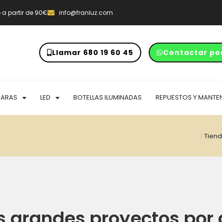
o
a partir de 90€
info@franluz.com
Llamar 680 19 60 45
Contactar po
PARAS
LED
BOTELLAS ILUMINADAS
REPUESTOS Y MANTE
/
Tiend
 grandes proyectos por 