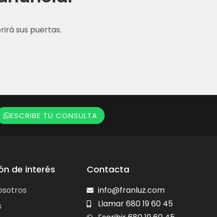
irá sus puertas.
ESCRIBE TU CONSULTA
ón de interés
Contacta
osotros
info@franluz.com
Llamar 680 19 60 45
s