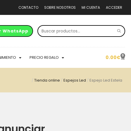
CONTACTO
SOBRE NOSOTROS
MI CUENTA
ACCEDER
r WhatsApp
0
0.00
€
NIMIENTO
PRECIO REGALO
/
Tienda online
/
Espejos Led
/
Espejo Led Estela
anunciar