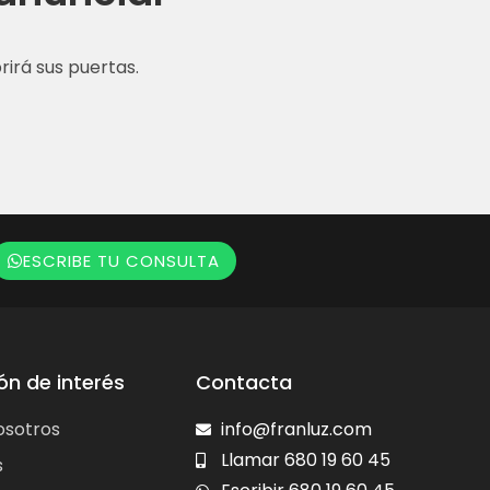
irá sus puertas.
ESCRIBE TU CONSULTA
ón de interés
Contacta
osotros
info@franluz.com
Llamar 680 19 60 45
s