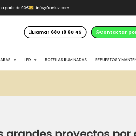
o
a partir de 90€
info@franluz.com
Llamar 680 19 60 45
Contactar po
PARAS
LED
BOTELLAS ILUMINADAS
REPUESTOS Y MANTE
 grandes proyectos por 