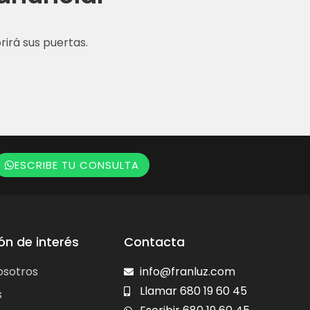
irá sus puertas.
ESCRIBE TU CONSULTA
ón de interés
Contacta
osotros
info@franluz.com
Llamar 680 19 60 45
s