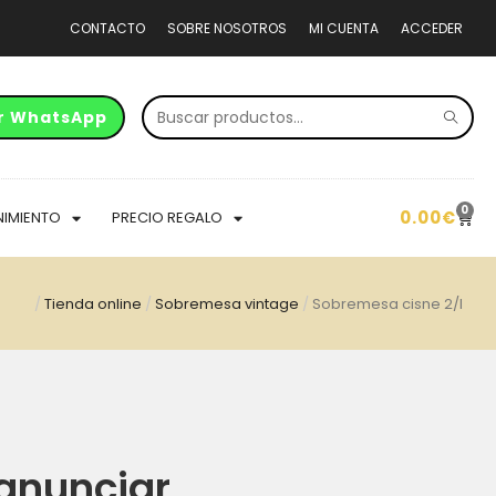
CONTACTO
SOBRE NOSOTROS
MI CUENTA
ACCEDER
r WhatsApp
0
0.00
€
NIMIENTO
PRECIO REGALO
/
Tienda online
/
Sobremesa vintage
/
Sobremesa cisne 2/l
anunciar