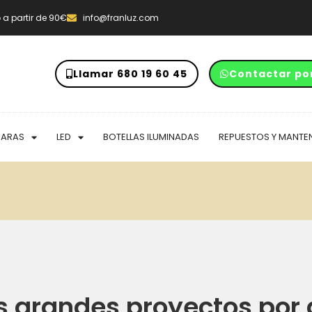
o
a partir de 90€
info@franluz.com
Llamar 680 19 60 45
Contactar po
PARAS
LED
BOTELLAS ILUMINADAS
REPUESTOS Y MANTE
 grandes proyectos por 