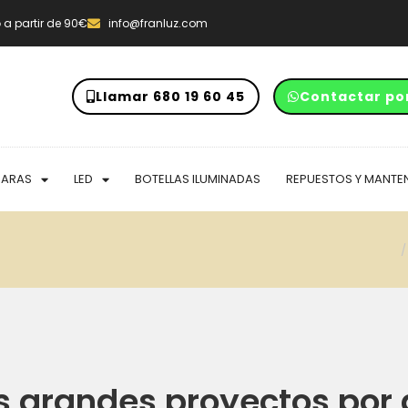
o
a partir de 90€
info@franluz.com
Llamar 680 19 60 45
Contactar po
PARAS
LED
BOTELLAS ILUMINADAS
REPUESTOS Y MANTE
 grandes proyectos por 