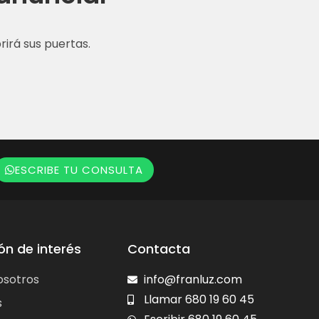
irá sus puertas.
ESCRIBE TU CONSULTA
ón de interés
Contacta
osotros
info@franluz.com
Llamar 680 19 60 45
s