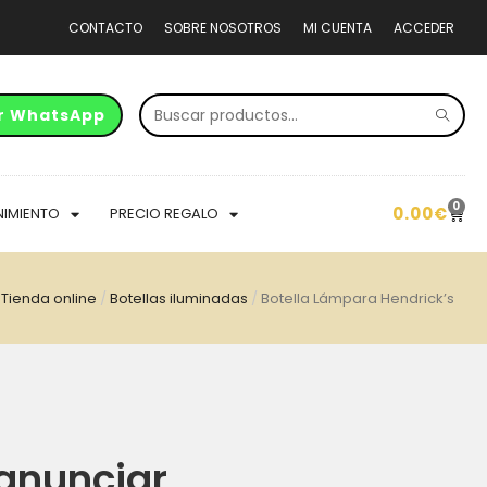
CONTACTO
SOBRE NOSOTROS
MI CUENTA
ACCEDER
r WhatsApp
0
0.00
€
NIMIENTO
PRECIO REGALO
/
Tienda online
/
Botellas iluminadas
/
Botella Lámpara Hendrick’s
anunciar