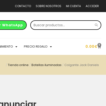
CONTACTO
SOBRE NOSOTROS
MI CUENTA
ACCEDER
r WhatsApp
0
0.00
€
NIMIENTO
PRECIO REGALO
/
Tienda online
/
Botellas iluminadas
/
Colgante Jack Daniels
anunciar