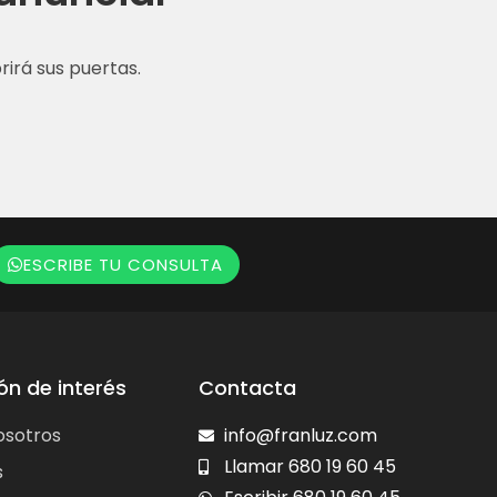
irá sus puertas.
ESCRIBE TU CONSULTA
ón de interés
Contacta
osotros
info@franluz.com
Llamar 680 19 60 45
s