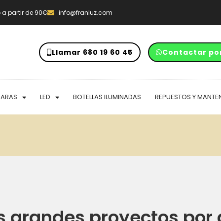
o
a partir de 90€
info@franluz.com
Llamar 680 19 60 45
Contactar po
PARAS
LED
BOTELLAS ILUMINADAS
REPUESTOS Y MANTE
 grandes proyectos por 