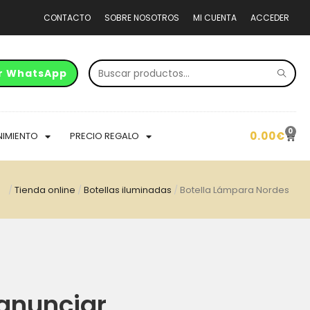
CONTACTO
SOBRE NOSOTROS
MI CUENTA
ACCEDER
r WhatsApp
0
0.00
€
NIMIENTO
PRECIO REGALO
/
Tienda online
/
Botellas iluminadas
/
Botella Lámpara Nordes
anunciar