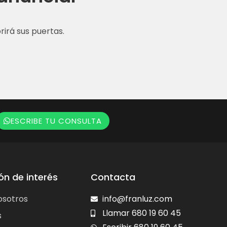
irá sus puertas.
ESCRIBE TU CONSULTA
ón de interés
Contacta
osotros
info@franluz.com
Llamar 680 19 60 45
s