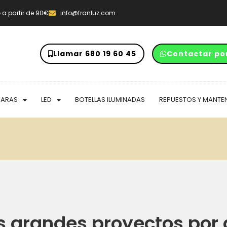
o
a partir de 90€
info@franluz.com
Llamar 680 19 60 45
Contactar po
PARAS
LED
BOTELLAS ILUMINADAS
REPUESTOS Y MANTE
 grandes proyectos por 