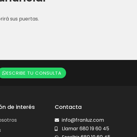
irá sus puertas.
ESCRIBE TU CONSULTA
ón de interés
Contacta
osotros
info@franluz.com
Llamar 680 19 60 45
s