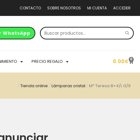
CONTACTO
SOBRE NOSOTROS
MI CUENTA
ACCEDER
r WhatsApp
0
0.00
€
NIMIENTO
PRECIO REGALO
/
Tienda online
/
Lámparas cristal
/
Mª Teresa 8+4/L G/9
anunciar