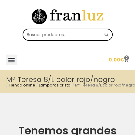
0
0.00
€
Mª Teresa 8/L color rojo/negro
/
Tienda online
/
Lámparas cristal
/
Mª Teresa 8/L color rojo/negr
Tenemos grandes