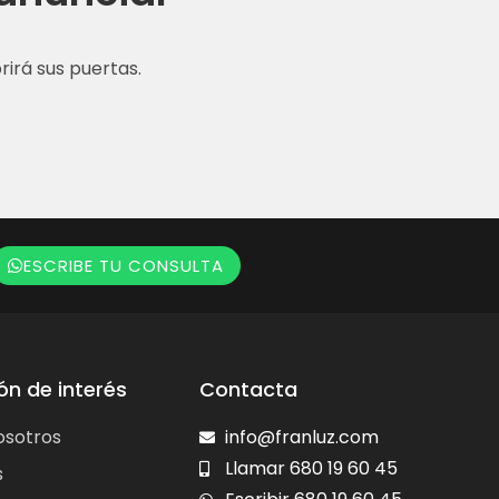
irá sus puertas.
ESCRIBE TU CONSULTA
ón de interés
Contacta
osotros
info@franluz.com
Llamar 680 19 60 45
s