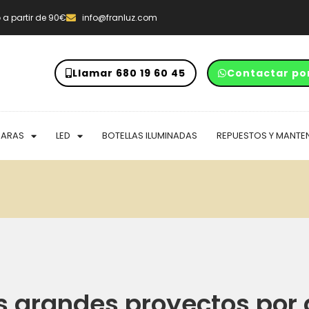
o
a partir de 90€
info@franluz.com
Llamar 680 19 60 45
Contactar po
PARAS
LED
BOTELLAS ILUMINADAS
REPUESTOS Y MANTE
 grandes proyectos por 