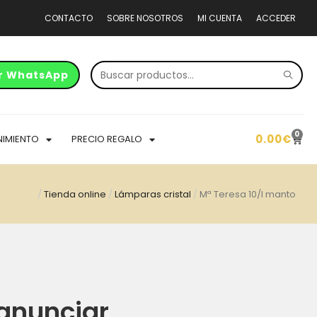
CONTACTO
SOBRE NOSOTROS
MI CUENTA
ACCEDER
r WhatsApp
0
0.00
€
NIMIENTO
PRECIO REGALO
/
Tienda online
/
Lámparas cristal
/
Mª Teresa 10/l manto
anunciar