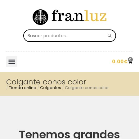
0
0.00
€
Colgante conos color
/
Tienda online
/
Colgantes
/
Colgante conos color
Tenemos grandes