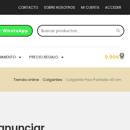
CONTACTO
SOBRE NOSOTROS
MI CUENTA
ACCEDER
r WhatsApp
0
0.00
€
NIMIENTO
PRECIO REGALO
/
Tienda online
/
Colgantes
/
Colgante Pisa Pantalla 40 cm
anunciar