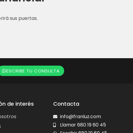
irá sus puertas.
ESCRIBE TU CONSULTA
ón de interés
Contacta
osotros
info@franluz.com
Llamar 680 19 60 45
s