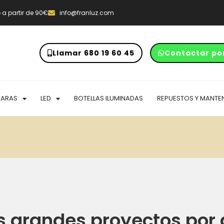
o
a partir de 90€
info@franluz.com
Llamar 680 19 60 45
Contactar po
PARAS
LED
BOTELLAS ILUMINADAS
REPUESTOS Y MANTE
 grandes proyectos por 